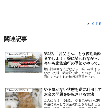
ＯＴＥ
関連記事
第1話 「お父さん、もう後期高齢
これからの時代におすすめ
者でしょ！」娘に笑われながら、
今年も家族旅行の季節がやってき
た。
旅行計画書を広げながら、笑いが止まら
なかった理由娘が取り出したのは、几帳
面にまとめられた旅行計画書だった。行
き先、宿泊先、食事処、移動手段——び
っしりと書き込まれたその紙を見て、妻
と顔を見合わせた。「ここ、段差が少な
やる気がない状態を逆に利用して
これからの時代におすすめ
いから安心だよ」 「この...
お金の問題を好転させる方法
こんにちは！今日は「やる気がない状態
を逆に利用してお金の問題を好転させる