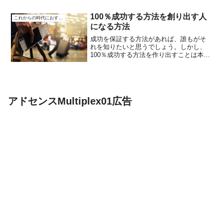
人々は自由のために働くので一生働く必
要がないと言う。第１章: キャッシュフロ
100％成功する方法を創り出す人
ークワドラントの理解 ...
これからの時代におすすめ
になる方法
成功を保証する方法があれば、誰もがそ
れを知りたいと思うでしょう。しかし、
100％成功する方法を作り出すことは本当
に可能なのでしょうか？実は、特定の考
え方や行動パターンを身につけること
で、自分自身を「成功を作り出す人」に
変えることができるので...
アドセンスMultiplex01広告