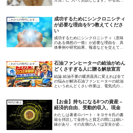
方法」についてお話しします。やる気が
ないときって、何もできない感じがしま
すよね。でも、実はそのやる気のない状
態をうまく使うことで、意外とお金の問
成功するためにシンクロニシティ
題を改善できることがある...
これからの時代におすすめ
が必要な理由を5つ教えてくださ
い
成功するためにシンクロニシティ（意味
のある偶然の一致）が必要な理由を、具
体事例や研究結果、報道などを交えて説
明します。1. シンクロニシティは新しい
機会をもたらすシンクロニシティが起こ
ると、新しい機会が突然現れることがあ
石油ファンヒーターの給油がめん
これからの時代におすすめ
ります。たとえば、あ...
どくさすぎる人に贈る解放宣言
結論:給油不要の暖房器具に変えれば全て
の悩みが解決石油ファンヒーターの給油
というめんどくさい作業は、電気式の暖
房器具に変えるだけで完全に解放されま
す。「でも石油ファンヒーターじゃない
と暖まらない」と思っていませんか?実は
【お金】持ちになる8つの資産 –
時代の教え
最近の電気暖房器具は...
経済的自由、受動的収入、現金
わたしは著者ロバート・キヨサキ氏の書
籍を拝読して金持ちと貧乏の間には細い
線があり、その左側の人々は安全が必要
なのでお金のために働き、その右側の