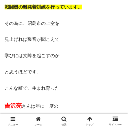
戦闘機の離発着訓練を行っています。
その為に、昭島市の上空を
見上げれば爆音が聞こえて
学びには支障を起こすのか
と思うほどです。
こんな町で、生まれ育った
吉沢亮
さんは年に一度の
横田基地日米友好祭／フレンドシップフェスティバルに
メニュー
ホーム
検索
トップ
サイドバー