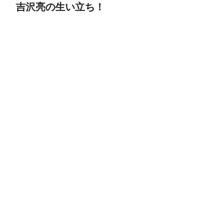
吉沢亮の生い立ち！