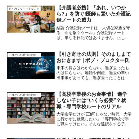
方、つまり「貧しいマインドセット」を
変えることが重要です。これには、潜在
【介護者必携】「あれ、いつか
わくわくウキウキなこと
意識（自分で気づかない深い部...
ら?」を防ぐ!医師も驚いた介護記
録ノートの威力
結論:介護記録ノートは、大切な家族を守
る「命を繋ぐツール」介護記録ノート
は、単なる日記ではありません。正しく
記録することで: 医師への正確な情報提
供:診断精度が上がり、適切な治療が受け
られる 体調変化の早期発見:小さな異変に
【引き寄せの法則】そのましまて
これからの時代におすすめ
気づき、重症化を...
おにきます | ボブ・プロクター氏
未来の長さはわからない。過ぎ去ったも
のは戻らない。離婚や倒産、過去の辛い
出来事があっても、過ぎ去ったことは変
えられない。過去に固執する時間は今を
無駄にするだけだ。【第一章：過去を手
放す】 過去を振り返ることは未来を同じ
【高校卒業後のお金事情】 進学
これからの時代におすすめ
くする。 過去の出来事...
しない子には“いくら必要”？就
職・専門学校ルートのリアル
大学進学だけが“正解”じゃない時代「大学
に行かずに就職したい」「専門学校で手
に職をつけたい」そんな選択をする子ど
もも増えている今、**「進学しない＝お
金がかからない」**とは限りません。本
記事では、高卒後の進路ごとのお金事情