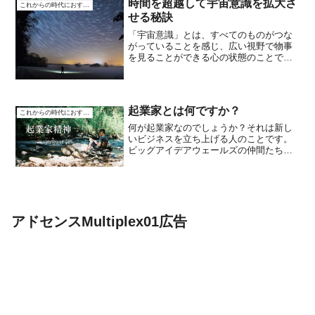
時間を超越して宇宙意識を拡大さ
これからの時代におすすめ
をリアルに解説し...
せる秘訣
「宇宙意識」とは、すべてのものがつな
がっていることを感じ、広い視野で物事
を見ることができる心の状態のことで
す。時間を超越して宇宙意識を広げると
いうのは、自分の意識を今いる場所や時
間にとらわれず、もっと広い宇宙の視点
から物事を見ることです。こ...
起業家とは何ですか？
これからの時代におすすめ
何が起業家なのでしょうか？それは新し
いビジネスを立ち上げる人のことです。
ビッグアイデアウェールズの仲間たち
は、起業家よりも誰かが、起業家精神に
ついての情報や必要なスキルについて教
えることはできないと考えています。だ
から私たちはいくつかの起業...
アドセンスMultiplex01広告