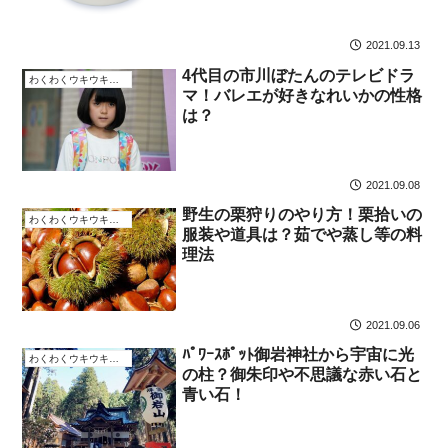
2021.09.13
4代目の市川ぼたんのテレビドラ
わくわくウキウキなこと
マ！バレエが好きなれいかの性格
は？
2021.09.08
野生の栗狩りのやり方！栗拾いの
わくわくウキウキなこと
服装や道具は？茹でや蒸し等の料
理法
2021.09.06
ﾊﾟﾜｰｽﾎﾟｯﾄ御岩神社から宇宙に光
わくわくウキウキなこと
の柱？御朱印や不思議な赤い石と
青い石！