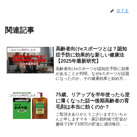
ＯＴＥ
関連記事
高齢者向けeスポーツとは？認知
これからの時代におすすめ
症予防に効果的な新しい健康法
【2025年最新研究】
高齢者向けeスポーツが認知症予防に効果
があることが判明。なぜeスポーツが話題
になったのか、その健康効果と始め方を
詳しく解説します。「eスポーツ？それっ
て若い人がやるゲームでしょ？」そう思
われる方も多いかもしれませんが、実は
75歳、リアップを半年使ったら逆
これからの時代におすすめ
高齢者にこそeスポ...
に薄くなった話〜後期高齢者の育
毛剤は本当に効くのか？
ご覧頂きありがとうございますだいちゃ
んと申しますマネ・家計節約術で貯金が
趣味で1年で100万の貯金に成功毎日、無
理なくできるをコンセプトに日々節約術
を生み出しています誰かの役に立ったら