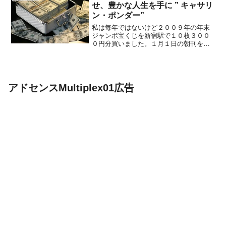
は、関係やつながりが薄れ...
せ、豊かな人生を手に ” キャサリ
ン・ポンダー”
私は毎年ではないけど２００９年の年末
ジャンボ宝くじを新宿駅で１０枚３００
０円分買いました。１月１日の朝刊をポ
ストに取りに行ってポストからはみ出し
た部分に、鳥のフンがついていました。
そのフンが（運）に変わりました。高額
当選でした。宝くじを当て...
アドセンスMultiplex01広告