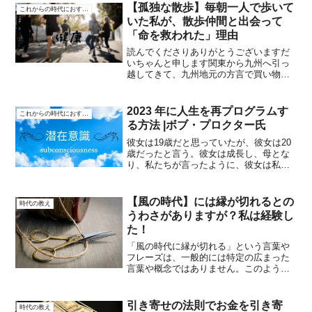
いいなフォローやいいね・コメントお待
【孤独な散歩】毎朝一人で歩いて
これからの時代におすすめ
ちしてます夏に髪を短...
いた私が、散歩仲間と出会って
「命を救われた」理由
読んでくださりありがとうございますだ
いちゃんと申します関東から九州へ引っ
越してきて、九州地元の方言で買い物い
って違った製品を買って✨失敗しても我
慢して健康に❤新しい自宅で忙しく日々
を過ごして１日が終わっていますよろし
2023 年に人生を再プログラムす
これからの時代におすすめ
くお願いしますなぜ高齢者...
る方法 |ボブ・プロクター氏
彼女は19歳だと思っていたが、彼女は20
歳だったと言う。彼女は成長し、母とな
り、私たちが言ったように、彼女は私た
ちの最高の生徒の一人だった。」第1章：
マインドとボディの分割ボブ・プロクタ
ーは、意識と潜在意識の重要性を強調
【風の時代】には縁が切れるとの
時代の教え
し、外部からの刺激が...
うわさがありますが？私は経験し
た！
「風の時代に縁が切れる」という言葉や
フレーズは、一般的には特定の広まった
言葉や概念ではありません。このような
表現の具体的な意味や立場にある考え方
は、使用者や意思決定に依存する可能性
が高いです。「縁が切れる」という表現
引き寄せの法則でお金を引き寄
時代の教え