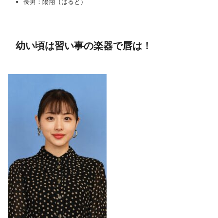
長男：陽翔（はると）
幼い頃は習い事の楽器で唇は！