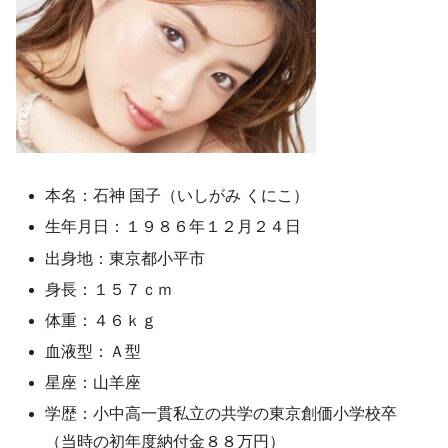
本名：石神 国子（いしがみ くにこ）
生年月日：１９８６年１２月２４日
出身地：東京都小平市
身長：１５７ｃｍ
体重：４６ｋｇ
血液型：Ａ型
星座：山羊座
学歴：小中高一貫私立の共学の東京創価小学校卒
（当時の初年度納付金８８万円）