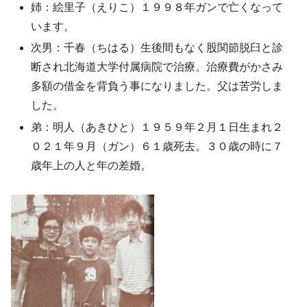
姉：絵里子（えりこ）１９９８年ガンで亡くなって
います。
次男：千春（ちはる）生後間もなく股関節脱臼と診
断され北海道大学付属病院で治療。治療費がかさみ
多額の借金を背負う事になりました。父は苦労しま
した。
弟：明人（あきひと）１９５９年２月１日生まれ２
０２１年９月（ガン）６１歳死去。３０歳の時に７
歳年上の人と年の差婚。