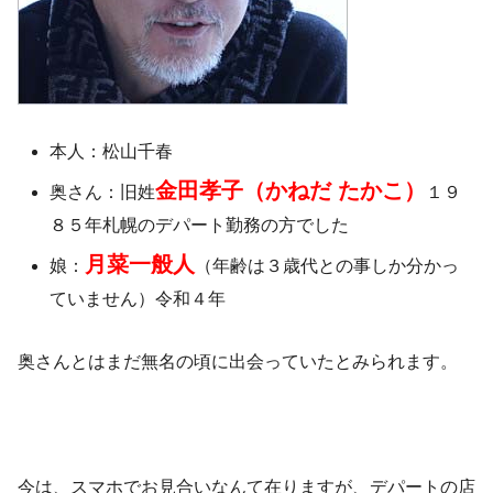
本人：松山千春
金田孝子（かねだ たかこ）
奥さん：旧姓
１９
８５年札幌のデパート勤務の方でした
月菜一般人
娘：
（年齢は３歳代との事しか分かっ
ていません）令和４年
奥さんとはまだ無名の頃に出会っていたとみられます。
今は、スマホでお見合いなんて在りますが、デパートの店