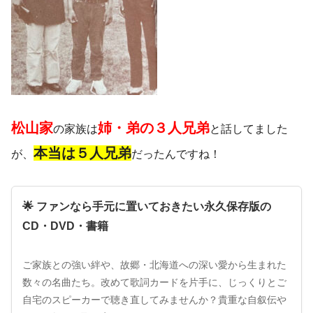
松山家
姉・
弟の３人兄弟
の家族は
と話してました
本当は５人兄弟
が、
だったんですね！
🌟 ファンなら手元に置いておきたい永久保存版の
CD・DVD・書籍
ご家族との強い絆や、故郷・北海道への深い愛から生まれた
数々の名曲たち。改めて歌詞カードを片手に、じっくりとご
自宅のスピーカーで聴き直してみませんか？貴重な自叙伝や