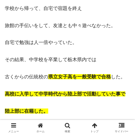
学校から帰って、自宅で宿題を終え
旅館の手伝いをして、友達とも中々遊べなかった。
自宅で勉強は人一倍やっていた。
その結果、中学校を卒業して栃木県内では
古くからの伝統校の
県立女子高を一般受験で合格
した。
高校に入学して中学時代から陸上部で活動していた事で
陸上部に在籍した。
山口智子
さんは父親から幼い頃から旅館の女将さんに
メニュー
ホーム
検索
トップ
サイドバー