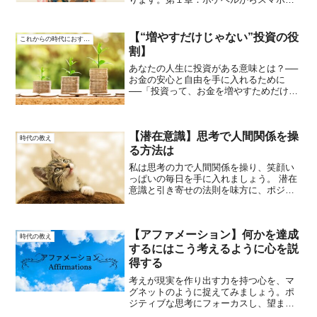
での変化むかしはポケベルが連絡手段で
した。数字だけで言葉を伝えるのは、少
し不便でしたがそれも楽しい工夫でし
【“増やすだけじゃない”投資の役
これからの時代におすすめ
た。そのあと、携帯電話が広...
割】
あなたの人生に投資がある意味とは？──
お金の安心と自由を手に入れるために
──「投資って、お金を増やすためだけの
もの？」確かに、投資の目的は“お金を増
やすこと”に見えるかもしれません。でも
実は、それだけじゃありません。投資を
【潜在意識】思考で人間関係を操
通じて得られるのは...
時代の教え
る方法は
私は思考の力で人間関係を操り、笑顔い
っぱいの毎日を手に入れましょう。 潜在
意識と引き寄せの法則を味方に、ポジテ
ィブなエネルギーで周りを包み込むこと
で、素敵な関係が広がります。第１章: 思
考の大切さ人間関係を操る方法の鍵は、
【アファメーション】何かを達成
思考の力にあります...
時代の教え
するにはこう考えるように心を説
得する
考えが現実を作り出す力を持つ心を、マ
グネットのように捉えてみましょう。ポ
ジティブな思考にフォーカスし、望まし
い未来を引き寄せる方法を探ります。第1