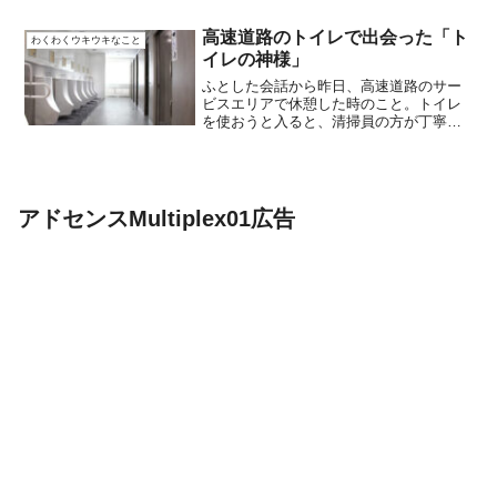
章:思考の力と現実創造考えが現実を形作
る法則である引力の基本理念を紹介。思
高速道路のトイレで出会った「ト
わくわくウキウキなこと
考の焦点が生活、仕事...
イレの神様」
ふとした会話から昨日、高速道路のサー
ビスエリアで休憩した時のこと。トイレ
を使おうと入ると、清掃員の方が丁寧に
床を磨いていました。「いつもありがと
うございます」そう声をかけると、その
方は少し照れくさそうに笑って、こう言
いました。「最近、団体客...
アドセンスMultiplex01広告