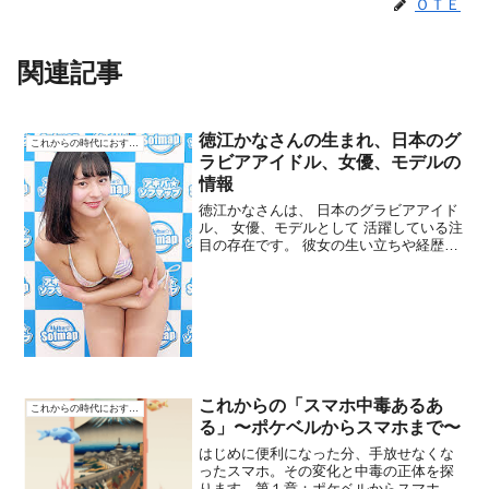
ＯＴＥ
関連記事
徳江かなさんの生まれ、日本のグ
これからの時代におすすめ
ラビアアイドル、女優、モデルの
情報
徳江かなさんは、 日本のグラビアアイド
ル、 女優、モデルとして 活躍している注
目の存在です。 彼女の生い立ちや経歴
を、 わかりやすく紹介します。生まれと
幼少期徳江かなさんは、 1998年5月13日
に 東京都で生まれました。子どものころ
から ...
これからの「スマホ中毒あるあ
これからの時代におすすめ
る」〜ポケベルからスマホまで〜
はじめに便利になった分、手放せなくな
ったスマホ。その変化と中毒の正体を探
ります。第１章：ポケベルからスマホま