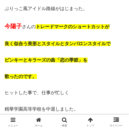
ぶりっこ風アイドル路線がはじまった。
今陽子
さんの
トレードマークのショートカットが
良く似合う美形とスタイルとタンパロンスタイルで
ピンキーとキラーズの曲「恋の季節」を
歌ったのです。
ヒットした事で、仕事が忙しく
精華学園高等学校を中退しました。
名古屋の中学校の時、
メニュー
ホーム
検索
トップ
サイドバー