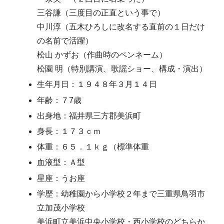
三谷謙（三度目の正直という事で）
中川淳（五木ひろしに改名する直前の１日だけ
の名前で活躍）
松山 かずお（作曲時のペンネーム）
松園 明（特別講演、歌謡ショー、構成・演出）
生年月日：１９４８年３月１４日
年齢：７7歳
出身地：福井県三方郡美浜町
身長：１７３ｃｍ
体重：６５．１ｋｇ（標準体重
血液型：Ａ型
星座：うお座
学歴：幼稚園から小学校２年まで三重県鳥羽市
立加茂小学校
美浜町立美浜中央小学校・西小学校のどちらか