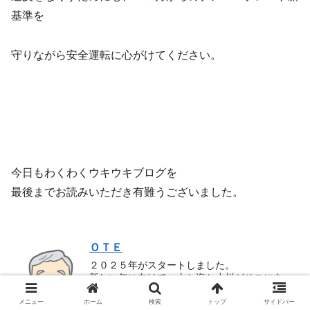
基準を
守りながら安全運転に心がけてください。
今日もわくわくウキウキブログを
最後までお読みいただき有難うございました。
ＯＴＥ
２０２５年がスタートしました。
新しい年に向けて、山と海と小川がそこにあ
る場所に
私は住むようにして３年になります。
メニュー
ホーム
検索
トップ
サイドバー