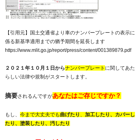
【引用元】国土交通省より車のナンバープレートの表示に
係る新基準適用までの猶予期間を延長します
https://www.mlit.go.jp/report/press/content/001389879.pdf
２０２１年１０月１日から
ナンバープレート
に関してあた
らしい法律や規制がスタートします。
摘要
あなたはご存じですか？
されるんですが
もし、
今まで大丈夫でも
曲げたり
、
加工したり、カバーし
たり、塗装したり、汚したり