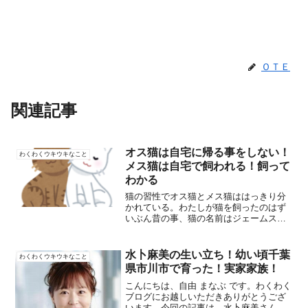
ＯＴＥ
関連記事
オス猫は自宅に帰る事をしない！
わくわくウキウキなこと
メス猫は自宅で飼われる！飼って
わかる
猫の習性でオス猫とメス猫ははっきり分
かれている。わたしが猫を飼ったのはず
いぶん昔の事、猫の名前はジェームスそ
の名の通り007のジェームスボンドから取
った名前、ジェームスオス猫たしか3歳と
3ヵ月だったと思った。そのジェームス
水卜麻美の生い立ち！幼い頃千葉
わくわくウキウキなこと
も、5ヶ月には家を...
県市川市で育った！実家家族！
こんにちは、自由 まなぶ です。わくわく
ブログにお越しいただきありがとうござ
います。今回の記事は、水卜麻美さんで