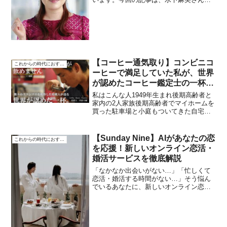
す。好きなアナウンサーランキングで５
年連続１位を獲得している水卜麻美さん
はつねに痩せたり太ったりとテレビで見
ていると、わかりやす...
【コーヒー通気取り】コンビニコ
これからの時代におすすめ
ーヒーで満足していた私が、世界
が認めたコーヒー鑑定士の一杯で
人生が変わった
私はこんな人1949年生まれ後期高齢者と
家内の2人家族後期高齢者でマイホームを
買った駐車場と小庭もついてきた自宅の
前はサンドイッチ屋さん最後のマイホー
ムを理想通りに後は老人ホームですなぜ
「世界が認めたコーヒー鑑定士」がいる
【Sunday Nine】AIがあなたの恋
これからの時代におすすめ
と、コーヒーが別物...
を応援！新しいオンライン恋活・
婚活サービスを徹底解説
「なかなか出会いがない…」「忙しくて
恋活・婚活する時間がない…」そう悩ん
でいるあなたに、新しいオンライン恋
活・婚活サービス【Sunday Nine】をご紹
介します。【Sunday Nine】は、AIがあな
たの理想の相手を見つけ、毎週日曜日
に...