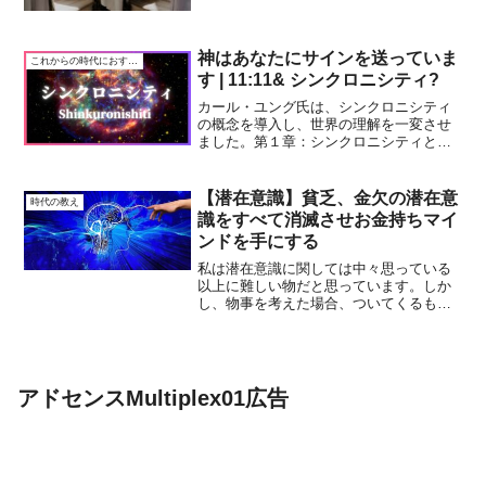
神はあなたにサインを送っていま
これからの時代におすすめ
す | 11:11& シンクロニシティ?
カール・ユング氏は、シンクロニシティ
の概念を導入し、世界の理解を一変させ
ました。第１章：シンクロニシティとは
何かシンクロニシティとは、偶然に見え
る出来事が実は深い意味を持つという考
え方です。たとえば、時計で11:11を見た
【潜在意識】貧乏、金欠の潜在意
時代の教え
とき、それは単なる...
識をすべて消滅させお金持ちマイ
ンドを手にする
私は潜在意識に関しては中々思っている
以上に難しい物だと思っています。しか
し、物事を考えた場合、ついてくるもの
が有ります。自分の心に潜在する自分の
力を押し出して例えば、今日のスケジュ
ールを実行する時に自分の力で何かを感
じた事が有ります。潜在意...
アドセンスMultiplex01広告