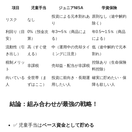
項目
児童手当
ジュニアNISA
学資保険
投資による元本割れあ
原則なし（途中解約
リスク
なし
り
除く）
利回り（目
0%（預金次
年3〜5％（商品によ
年0.5〜1.5％（商品
安）
第）
る）
による）
流動性（引
高（すぐ使
中（運用中の売却タイ
低（途中解約で元本
き出し）
える）
ミングに注意）
割れ）
税制メリッ
控除あり（生命保険
非課税
売却益・配当が非課税
ト
料控除）
向いている
全世帯（ま
投資に前向き・長期運
確実に貯めたい・保
人
ずはここ）
用したい人
障も欲しい人
結論：組み合わせが最強の戦略！
✅ 児童手当は
ベース資金として貯める