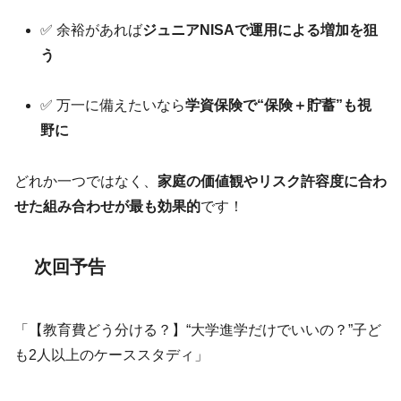
✅ 余裕があれば
ジュニアNISAで運用による増加を狙
う
✅ 万一に備えたいなら
学資保険で“保険＋貯蓄”も視
野に
どれか一つではなく、
家庭の価値観やリスク許容度に合わ
せた組み合わせが最も効果的
です！
次回予告
「【教育費どう分ける？】“大学進学だけでいいの？”子ど
も2人以上のケーススタディ」