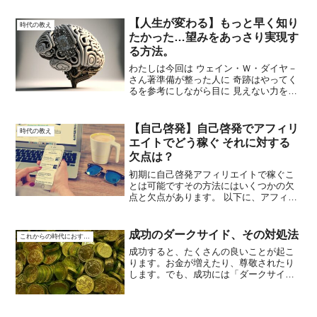
日さんの相手役若林正恭さんは中年男
子。４４年間の顔がめちゃめちゃ老けた
【人生が変わる】もっと早く知り
時代の教え
と某テレビ局のトイレの鏡...
たかった…望みをあっさり実現す
る方法。
わたしは今回は ウェイン・Ｗ・ダイヤ－
さん著準備が整った人に 奇跡はやってく
るを参考にしながら目に 見えない力を使
って人生に奇跡を起こす 方法について解
説していきたいと思います。 突然ですが
あなたはスピリチュアルな人 ですか今回
【自己啓発】自己啓発でアフィリ
時代の教え
はそっち系へ...
エイトでどう稼ぐ それに対する
欠点は？
初期に自己啓発アフィリエイトで稼ぐこ
とは可能ですその方法にはいくつかの欠
点と欠点があります。 以下に、アフィリ
エイトにおける自己啓発の稼ぎ方と、そ
れに伴う欠点について説明します。注意:
収益のポテンシャル: アフィリエイトは、
成功のダークサイド、その対処法
これからの時代におすすめ
成功すれば比較...
成功すると、たくさんの良いことが起こ
ります。お金が増えたり、尊敬されたり
します。でも、成功には「ダークサイ
ド」もあるんです。これは、成功したか
らこそ起こる、少し怖い面のことを言い
ます。成功した後に、このダークサイド