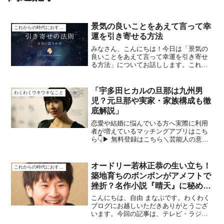
景気の良いことをあえて言って幸
これからの時代におすすめ
運を引き寄せる方法
みなさん、こんにちは！今日は「景気の
良いことをあえて言って幸運を引き寄せ
る方法」についてお話しします。これ
は、簡単に言うと、ポジティブな言葉を
使うことで、自分や周りの人に良い影響
を与えるということです。これには、具
「宇多田ヒカルの旦那は九州男
わくわくウキウキなこと
体的な事例や研究結果もある...
児？元旦那や実家・家族構成も徹
底解説」
恋愛や結婚に悩んでいる方へ実際に利用
者が増えているマッチングアプリはこち
ら👇▶ 無料登録はこちら＼芸能人の意外
な過去、知りたくありませんか？／👉自
宅でこっそり楽しめる「話題作品」をチ
ェック▶今すぐ人気ランキングを見るこ
オードリー若林正恭の生い立ち！
これからの時代におすすめ
んにちは、自由 まなぶ...
築地育ちのボンボンがアメフトで
挫折？名作小説『晴天』に秘めら
れた春日との運命的出会い
こんにちは、自由 まなぶです。わくわく
ブログにお越しいただきありがとうござ
います。今回の記事は、テレビ・ラジオ
で忙しい毎日を送っているオードリー春