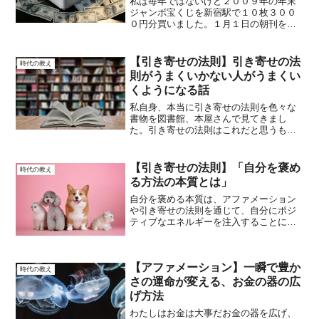
私は毎年ではないけど２００９年の年末
ジャンボ宝くじを新宿駅で１０枚３００
０円分買いました。１月１日の朝刊をポ
ストに取りに行ってポストからはみ出し
た部分に、鳥のフンがついていました。
そのフンが（運）に変わりました。高額
【引き寄せの法則】引き寄せの法
時代の教え
当選でした。宝くじを当て...
則がうまくいかない人がうまくい
くようになる話
私自身、本当に引き寄せの法則を色々な
書物を図書館、本屋さんで見てきまし
た。引き寄せの法則はこれだと思うもの
は沢山ありました。引き寄せの法則は、
思考や感情が現実を生み出すという考え
方に基づいています。 ただし、一部の
【引き寄せの法則】「自分を褒め
時代の教え
人々にとって、引き寄せの法...
る方法の本質とは」
自分を褒める本質は、アファメーション
や引き寄せの法則を通じて、自分にポジ
ティブなエネルギーを注入することにあ
ります。経済的な成功やメンタルの健康
も、自分を褒めるプロセスの一部です。
潜在意識に働きかけ、自分を愛し、成長
【アファメーション】一瞬で豊か
し続けましょう。第１章:...
時代の教え
さの運命が変える、お金の器の広
げ方法
わたしはお金は大事だお金の器を広げ、