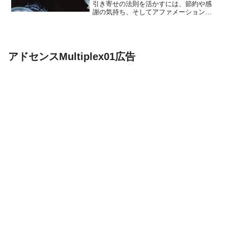
引き寄せの法則を活かすには、節約や感
謝の気持ち、そしてアファメーションが
大切だ。新しい挑戦も恐れずに大切で、
お金との素敵な関係を築こう。が待って
いるはずだよ。第1章: お金の器を広げる
基本お金の器を広げる...
アドセンスMultiplex01広告