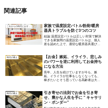
関連記事
家族で温度設定バトル勃発!暖房
これからの時代におすすめ
器具トラブルを防ぐ3つのコツ
結論:温度設定バトルは正しい対策で解決
できる家族間の温度設定バトルは、個人
差を認めた上で、適切な暖房器具選びと
使い方を工夫すれば必ず解決できます。
「仕方ない」と諦めていた温度戦争も、
ちょっとした知恵と工夫で、家族全員が
【お金】嫉妬、イライラ、悲しみ
時代の教え
快適に過ごせる環境を作...
のパワーを逆に利用してお金持ち
になる方法
長年、人生を続けていますが今も、嫉
妬、イライラが仕事をしなくなっても、
稼ぎたいとそう思っている高齢者は大勢
います。私もその一人かも知れません。
毎日、ブログを書いていますが一校に稼
げていない毎日です。嫉妬、イライラ、
引き寄せの法則でお金を引き寄
時代の教え
悲しみなどの ネガティブな...
せ、豊かな人生を手に ” キャサリ
ン・ポンダー”