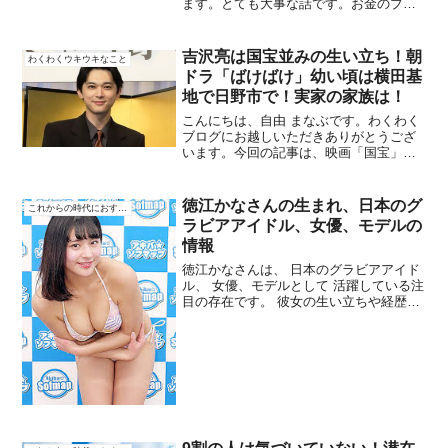
ます。とても大事な話です。お金のブロ
ック解除について これはとても 重要で
す。引き寄せの法則や 潜在意識の話で
す。第１章: マインドフルネス瞑想の力皆
吉沢亮は国宝並みの生い立ち！朝
わくわくウキウキなこと
さんこんにちは、...
ドラ「ばけばけ」幼い頃は横田基
地で日野市で！実家の家族は！
こんにちは、自由 まなぶです。わくわく
ブログにお越しいただきありがとうござ
います。今回の記事は、映画「国宝」に
朝ドラ「ばけばけ」の八雲のアシスタン
トとして出演したのをきっかけに少年時
代から生涯迄の渋沢栄一の演技を見せて
徳江かなさんの生まれ、日本のグ
これからの時代におすすめ
くれた俳優の吉沢亮さん...
ラビアアイドル、女優、モデルの
情報
徳江かなさんは、 日本のグラビアアイド
ル、 女優、モデルとして 活躍している注
目の存在です。 彼女の生い立ちや経歴
を、 わかりやすく紹介します。生まれと
幼少期徳江かなさんは、 1998年5月13日
に 東京都で生まれました。子どものころ
から ...