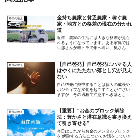
金持ち農家と貧乏農家・稼ぐ農
時代の教え
家・地方との格差の現在の分かれ
道
近年、農家の生活には大きな格差が見ら
れるようになっています。ある家庭では
旦那さんが軽トラで畑へ通い、奥さんは
高級外車で買い物や送り迎え。そんな
「金持ち農家」が増える一方で、代々の
豪邸を補修しながら暮らす「貧乏農家」
【自己啓発】自己啓発にハマる人
時代の教え
も存在します。この違いは、...
はやくにたたない落とし穴が見え
ない
自己啓発に熱中することは個人の成長や
ポジティブな変化を起こすことがござい
ますが、その過程で注意すべき落とし穴
も存在します。いくつかの落とし穴をい
くつか紹介します。 集中の焦りと不満:
自己啓発のプロセスには時間がかかりま
【重要】”お金のブロック解除
時代の教え
すが、長時間に焦りや...
法：豊かさと潜在意識を書き換え
て引き寄せる”
今日はこれからお金のメンタルブロック
を 解除する方法についてお話をしていき