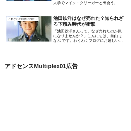
大学でマイク・クリーガーと出会う。
Facebookの誘いを断り、起業家の気骨を
育む。Bourbonアプリの挫折： Bourbonア
プリの失敗から学び、顧客の声に耳を
池田鉄洋はなぜ売れた？知られざ
これからの時代におすすめ
傾...
る下積み時代が衝撃
「池田鉄洋さんって、なぜ売れたのか気
になりませんか？」こんにちは、自由 ま
なぶ です。わくわくブログにお越しいた
だきありがとうございます。今回の記事
は、俳優・声優・演出家・脚本家として
活躍中の池田鉄平さんです。両親は広告
マン、スタイリストと...
アドセンスMultiplex01広告