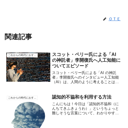
ＯＴＥ
関連記事
スコット・ペリー氏による「AI
これからの時代におすすめ
の神託者」李開復氏へ人工知能に
ついてエピソード
スコット・ペリー氏による「AI の神託
者」李開復氏へのインタビュー人工知能
（AI）は、人間のように考えることはま
だできませんが、近年の進歩により学習
能力を持つようになりました。これによ
り、私たちのデバイスは目と耳を持つよ
認知的不協和を利用する方法
これからの時代におすすめ
うになり、車は自ら運...
こんにちは！今日は「認知的不協和（に
んちてきふきょうわ）」というちょっと
難しそうな言葉について、わかりやすく
お話しします。この言葉は、私たちの心
の中で起こる「なんだか違うな」という
気持ちを説明するものです。これをうま