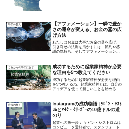
く利用することで、行動を...
【アファメーション】一瞬で豊か
時代の教え
さの運命が変える、お金の器の広
げ方法
わたしはお金は大事だお金の器を広げ、
引き寄せの法則を活かすには、節約や感
謝の気持ち、そしてアファメーションが
大切だ。新しい挑戦も恐れずに大切で、
お金との素敵な関係を築こう。が待って
いるはずだよ。第1章: お金の器を広げる
成功するために起業家精神が必要
これからの時代におすすめ
基本お金の器を広げる...
な理由を5つ教えてください
成功するために起業家精神が必要な理由
を5つ教えるね。起業家精神とは、自分の
アイデアを使って新しいことを始める力
や意欲のことです。 問題解決能力が高ま
る：起業家は、日常的にたくさんの問題
に直面します。これらを解決すること
Instagramの成功物語 | ｹﾋﾞﾝ・ｼｽﾄ
時代の教え
で、どんな状況でもうま...
ﾛﾑとﾏｲｸ・ｸﾘｰｶﾞｰの10億ドルの道
のり
起業への第一歩： ケビン・シストロムは
コンピュータ愛好者で、スタンフォード