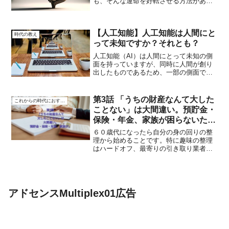
も、そんな運命を好転させる方法があり
ます。ここでは、具体事例や研究結果、
報道を交えて、どうやって強運状態にな
り、運命を変えるかを説明します。1. ポ
【人工知能】人工知能は人間にと
ジティブな考え方を持つ...
時代の教え
って未知ですか？それとも？
人工知能（AI）は人間にとって未知の側
面を持っていますが、同時に人間が創り
出したものであるため、一部の側面では
人間の理解と制御の範囲内にあります。
以下に詳しく説明します。未知の側面：
学習能力: AIは機械学習や深層学習を通じ
第3話 「うちの財産なんて大した
これからの時代におすすめ
て、膨大なデー...
ことない」は大間違い。預貯金・
保険・年金、家族が困らないため
の”お金の整理”を今すぐやってお
６０歳代になったら自分の身の回りの整
くべき理由。
理から始めることです。特に趣味の整理
はハードオフ、最寄りの引き取り業者何
故、子供たちが突然死だと、始末が大変
だから。その前に、生前の写真整理、子
供たちには、全く関係ない写真だけに、
懐かしく思うのは本人だけ...
アドセンスMultiplex01広告