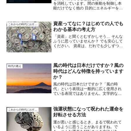
を消耗しています。間の衝動を制御し本
能だけでなく他の 目的にエネルギーを向
ける方法を学んだ ことを発見。それらを
取り除いて、あなたは望むすべてを引き
寄せるでしょう第1章: エネルギーの制御
資産ってなに？はじめての人でも
これからの時代におすすめ
と覚悟エネルギー...
わかる基本の考え方
「資産」と聞くとむずかしそう… そんな
ふうに思っていませんか？ でも安心して
ください。 資産は、だれでも少しずつ作
っていけるものです。 まずは、基本の考
え方からやさしく解説していきます。資
産とは「お金を生むチカラのあるもの」
「資産」とはかん...
風の時代は日本だけですか？風の
時代の教え
時代はどんな特徴を持っています
か？
風の時代は日本だけですか？「風の時
代」という表現は一般的に広く使用され
ている表現ではありません。文学的なコ
ンセプトとして使われることがあり、苦
痛によって異なる意味を持つことがあり
ます。特定の文脈や意味に関連している
強運状態になって呪われた運命を
これからの時代におすすめ
場合、その詳細な情報を提供...
好転させる方法
運が悪いと感じるとき、まるで呪われて
いるように思うことがありますね。で