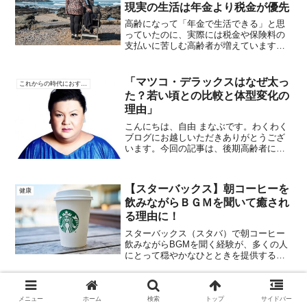
現実の生活は年金より税金が優先
高齢になって「年金で生活できる」と思
っていたのに、実際には税金や保険料の
支払いに苦しむ高齢者が増えています。
子どもたちの将来の夢も「安定した生活
をしたい」と考えるようになってきてい
ます。その理由を一緒に考えてみましょ
「マツコ・デラックスはなぜ太っ
これからの時代におすすめ
う。1. 後期高齢者の保...
た？若い頃との比較と体型変化の
理由」
こんにちは、自由 まなぶです。わくわく
ブログにお越しいただきありがとうござ
います。今回の記事は、後期高齢者にと
ってテレビで辛口トークで服装はロング
そして髪型は長髪のマツコ・デラックス
さんです。正直、最初見た時は声を聴か
【スターバックス】朝コーヒーを
なければ太った女性だと...
健康
飲みながらＢＧＭを聞いて癒され
る理由に！
スターバックス（スタバ）で朝コーヒー
飲みながらBGMを聞く経験が、多くの人
にとって穏やかなひとときを提供するこ
とがあります。これは、いくつかの理由
から来るでしょう。 環境の快適さ: スタ
ーバックスは多くの場所で居心地の良い
第8話 100歳の自分へ——23年後
これからの時代におすすめ
環境を提供しており...
メニュー
ホーム
検索
トップ
サイドバー
のあなたは、どんな顔をしていま