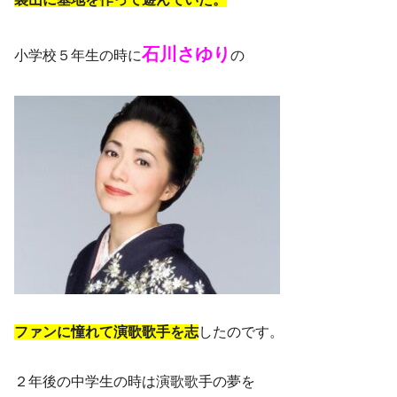
石川さゆり
小学校５年生の時に
の
ファンに憧れて演歌歌手を志
したのです。
２年後の中学生の時は演歌歌手の夢を